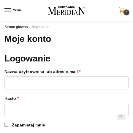
Przejdź
Przejdź
do
do
Menu
0
nawigacji
treści
Strona główna
/
Moje konto
Moje konto
Logowanie
Wymagane
Nazwa użytkownika lub adres e-mail
*
Wymagane
Hasło
*
Zapamiętaj mnie