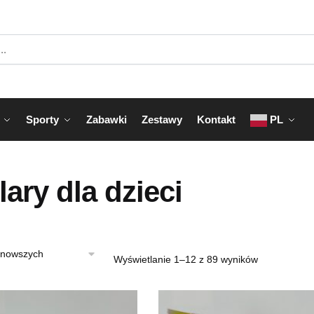
Sporty
Zabawki
Zestawy
Kontakt
PL
ary dla dzieci
Posortowan
Wyświetlanie 1–12 z 89 wyników
według
najnowszych