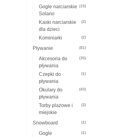
Gogle narciarskie
(15)
Solano
Kaski narciarskie
(2)
dla dzieci
Kominiarki
(2)
Pływanie
(81)
Akcesoria do
(35)
pływania
Czepki do
(1)
pływania
Okulary do
(43)
pływania
Torby plażowe i
(2)
miejskie
Snowboard
(1)
Gogle
(1)