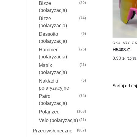
Bizze
(20)
(polaryzacja)
Bizze
(74)
(polaryzacja)
Dessotto
(9)
(polaryzacja)
OKULARY
,
OK
H5408-C
Hammer
(25)
(polaryzacja)
8,90
zł
(
10,95
Matrix
(11)
(polaryzacja)
Nakładki
(5)
polaryzacyjne
Patrol
(74)
(polaryzacja)
Polarized
(108)
Velo (polaryzacja)
(21)
Przeciwsłoneczne
(807)