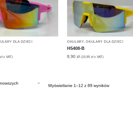
ULARY DLA DZIECI
OKULARY
,
OKULARY DLA DZIECI
H5408-B
8,90
zł
zł
z VAT)
(
10,95
zł
z VAT)
Posortowan
Wyświetlanie 1–12 z 89 wyników
według
najnowszych