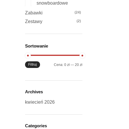
snowboardowe
Zabawki
(24)
Zestawy
(2)
Sortowanie
Filtruj
Cena
Cena
Cena:
0 zł
—
20 zł
min
max
Archives
kwiecień 2026
Categories