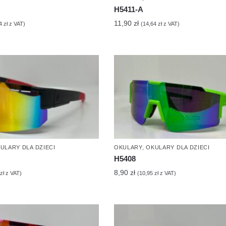
H5411-A
11,90
zł
64
zł
z VAT)
(
14,64
zł
z VAT)
ULARY DLA DZIECI
OKULARY
,
OKULARY DLA DZIECI
H5408
8,90
zł
zł
z VAT)
(
10,95
zł
z VAT)