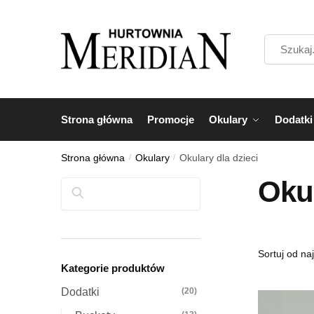
Przejdź
Przejdź
do
do
Szukaj...
nawigacji
treści
Strona główna
Promocje
Okulary
Dodatki
Strona główna
/
Okulary
/
Okulary dla dzieci
Okul
Szukaj
Kategorie produktów
Dodatki
(20)