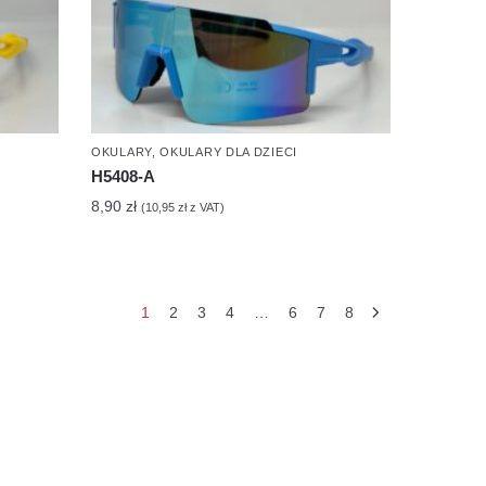
OKULARY
,
OKULARY DLA DZIECI
H5408-A
8,90
zł
(
10,95
zł
z VAT)
e
1
2
3
4
…
6
7
8