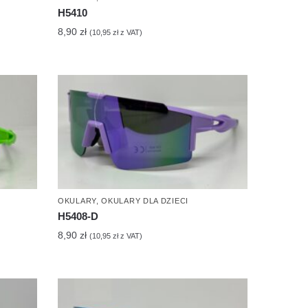
H5410
8,90
zł
(
10,95
zł
z VAT)
OKULARY
,
OKULARY DLA DZIECI
H5408-D
8,90
zł
(
10,95
zł
z VAT)