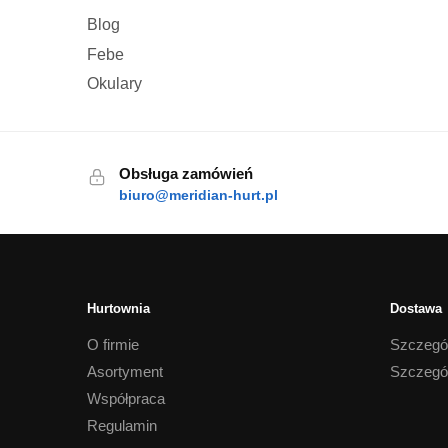
Blog
Febe
Okulary
Obsługa zamówień
biuro@meridian-hurt.pl
Hurtownia
Dostawa
O firmie
Szczegó
Asortyment
Szczegó
Współpraca
Regulamin