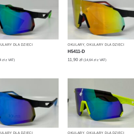
ULARY DLA DZIECI
OKULARY
,
OKULARY DLA DZIECI
H5411-D
11,90
zł
64
zł
z VAT)
(
14,64
zł
z VAT)
ULARY DLA DZIECI
OKULARY
,
OKULARY DLA DZIECI