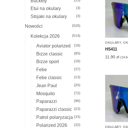
Buckety
(13)
Etui na okulary
(3)
Stojaki na okulary
(3)
Nowości
(520)
Kolekcja 2026
(514)
OKULARY
,
OK
Aviator polarized
(16)
H5411
Bizze classic
(85)
11,90
zł
(
14,
Bizze sport
(16)
Febe
(37)
Febe classic
(13)
Jean Paul
(25)
Mosquito
(72)
Paparazzi
(96)
Paparazzi classic
(23)
Patrol polaryzacja
(33)
Polarized 2026
(32)
OKULARY
,
OK