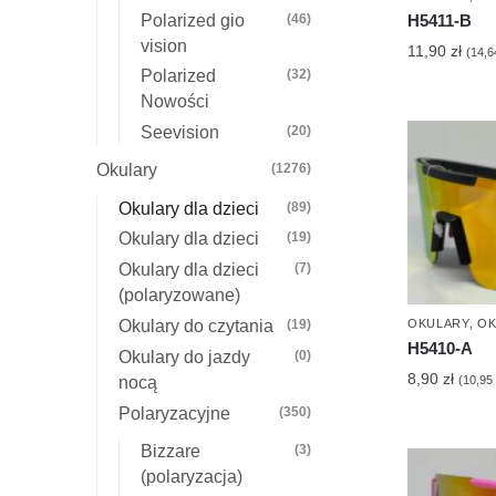
Polarized gio
(46)
H5411-B
vision
11,90
zł
(
14,
Polarized
(32)
Nowości
Seevision
(20)
Okulary
(1276)
Okulary dla dzieci
(89)
Okulary dla dzieci
(19)
Okulary dla dzieci
(7)
(polaryzowane)
Okulary do czytania
(19)
OKULARY
,
OK
H5410-A
Okulary do jazdy
(0)
8,90
zł
nocą
(
10,95
Polaryzacyjne
(350)
Bizzare
(3)
(polaryzacja)