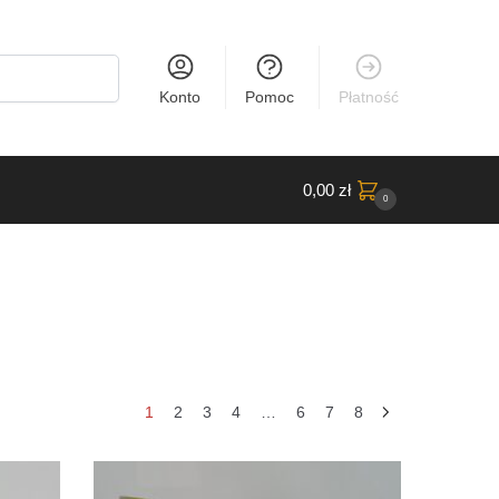
Konto
Pomoc
Płatność
0,00
zł
0
e
1
2
3
4
…
6
7
8