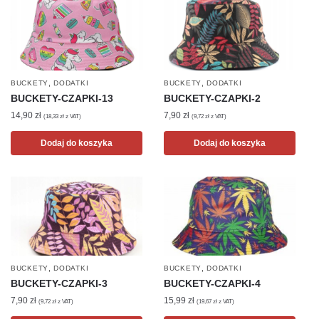
,
,
BUCKETY
DODATKI
BUCKETY
DODATKI
BUCKETY-CZAPKI-13
BUCKETY-CZAPKI-2
14,90
zł
7,90
zł
(
18,33
zł
z VAT)
(
9,72
zł
z VAT)
Dodaj do koszyka
Dodaj do koszyka
,
,
BUCKETY
DODATKI
BUCKETY
DODATKI
BUCKETY-CZAPKI-3
BUCKETY-CZAPKI-4
7,90
zł
15,99
zł
(
9,72
zł
z VAT)
(
19,67
zł
z VAT)