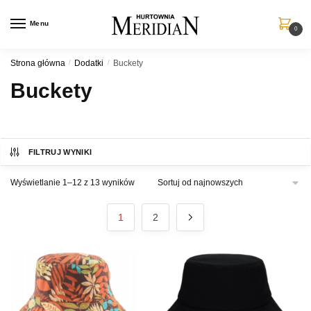
Przejdź
Przejdź
do
do
Menu
0
nawigacji
treści
Strona główna
/
Dodatki
/
Buckety
Buckety
FILTRUJ WYNIKI
Posortowane
Wyświetlanie 1–12 z 13 wyników
według
najnowszych
1
2