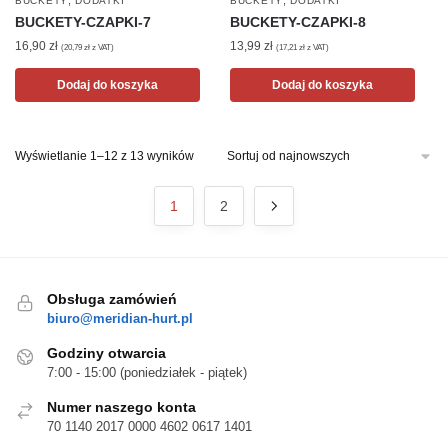
,
,
BUCKETY
DODATKI
BUCKETY
DODATKI
BUCKETY-CZAPKI-7
BUCKETY-CZAPKI-8
16,90
zł
13,99
zł
(
20,79
zł
z VAT)
(
17,21
zł
z VAT)
Dodaj do koszyka
Dodaj do koszyka
Posortowane
Wyświetlanie 1–12 z 13 wyników
według
najnowszych
1
2
Obsługa zamówień
biuro@meridian-hurt.pl
Godziny otwarcia
7:00 - 15:00 (poniedziałek - piątek)
Numer naszego konta
70 1140 2017 0000 4602 0617 1401