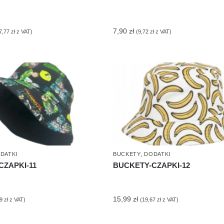
7,90
zł
7,77
zł
z VAT)
(
9,72
zł
z VAT)
DATKI
BUCKETY
,
DODATKI
CZAPKI-11
BUCKETY-CZAPKI-12
15,99
zł
59
zł
z VAT)
(
19,67
zł
z VAT)