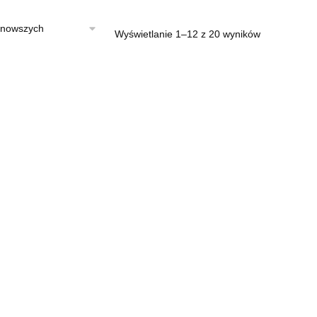
Posortowan
Wyświetlanie 1–12 z 20 wyników
według
najnowszych