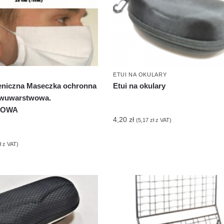
ETUI NA OKULARY
eniczna Maseczka ochronna
Etui na okulary
dwuwarstwowa.
ZOWA
4,20
zł
(
5,17
zł
z VAT)
ł
z VAT)