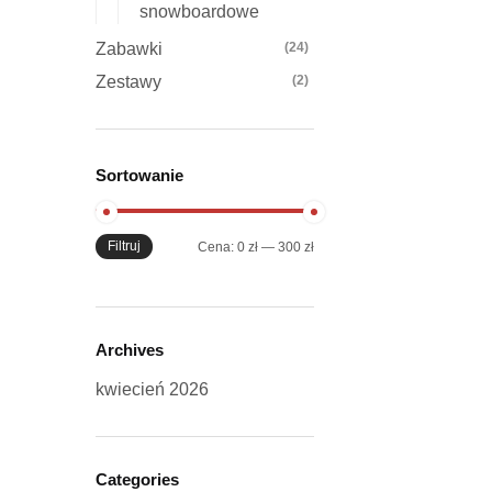
snowboardowe
Zabawki
(24)
Zestawy
(2)
Sortowanie
Filtruj
Cena
Cena
Cena:
0 zł
—
300 zł
min
max
Archives
kwiecień 2026
Categories