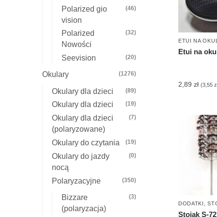
Polarized gio
(46)
vision
Polarized
(32)
ETUI NA OKU
Nowości
Etui na oku
Seevision
(20)
Okulary
(1276)
2,89
zł
(
3,55
z
Okulary dla dzieci
(89)
Okulary dla dzieci
(19)
Okulary dla dzieci
(7)
(polaryzowane)
Okulary do czytania
(19)
Okulary do jazdy
(0)
nocą
Polaryzacyjne
(350)
Bizzare
(3)
DODATKI
,
ST
(polaryzacja)
Stojak S-72