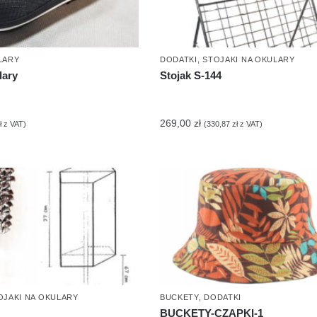
LARY
DODATKI
,
STOJAKI NA OKULARY
lary
Stojak S-144
269,00
zł
ł
z VAT)
(
330,87
zł
z VAT)
OJAKI NA OKULARY
BUCKETY
,
DODATKI
BUCKETY-CZAPKI-1