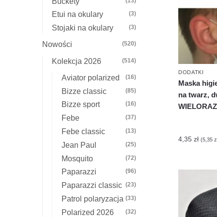
Buckety
(13)
Etui na okulary
(3)
Stojaki na okulary
(3)
Nowości
(520)
Kolekcja 2026
(514)
DODATKI
Aviator polarized
(16)
Maska higi
Bizze classic
(85)
na twarz, 
Bizze sport
(16)
WIELORA
Febe
(37)
Febe classic
(13)
4,35
zł
(
5,35
z
Jean Paul
(25)
Mosquito
(72)
Paparazzi
(96)
Paparazzi classic
(23)
Patrol polaryzacja
(33)
Polarized 2026
(32)