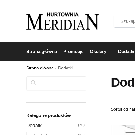
Przejdź
Przejdź
do
do
Szukaj...
nawigacji
treści
Strona główna
Promocje
Okulary
Dodatki
Strona główna
/
Dodatki
Dod
Szukaj
Kategorie produktów
Dodatki
(20)