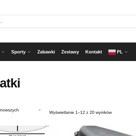
Sporty
Zabawki
Zestawy
Kontakt
PL
atki
Posortowan
Wyświetlanie 1–12 z 20 wyników
według
najnowszych