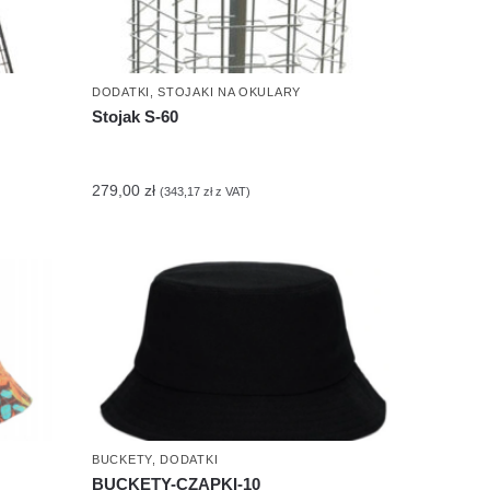
DODATKI
,
STOJAKI NA OKULARY
Stojak S-60
279,00
zł
(
343,17
zł
z VAT)
BUCKETY
,
DODATKI
BUCKETY-CZAPKI-10