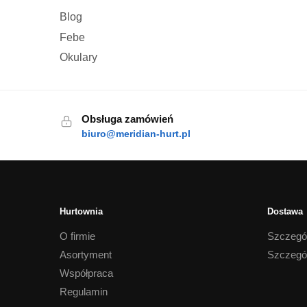
Blog
Febe
Okulary
Obsługa zamówień
biuro@meridian-hurt.pl
Hurtownia
Dostawa
O firmie
Szczegó
Asortyment
Szczegó
Współpraca
Regulamin