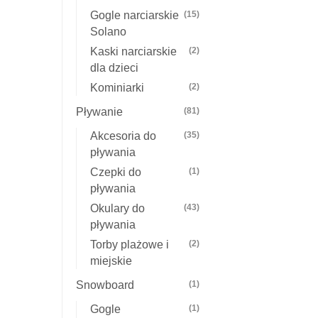
Gogle narciarskie
(15)
Solano
Kaski narciarskie
(2)
dla dzieci
Kominiarki
(2)
Pływanie
(81)
Akcesoria do
(35)
pływania
Czepki do
(1)
pływania
Okulary do
(43)
pływania
Torby plażowe i
(2)
miejskie
Snowboard
(1)
Gogle
(1)