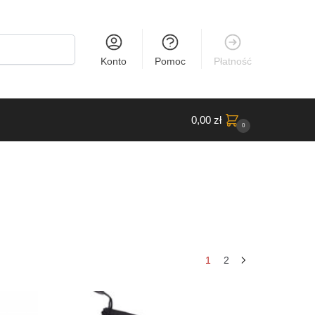
Konto
Pomoc
Płatność
0,00
zł
0
e
1
2