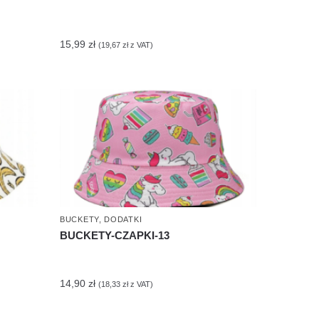
15,99
zł
(
19,67
zł
z VAT)
BUCKETY
,
DODATKI
BUCKETY-CZAPKI-13
14,90
zł
(
18,33
zł
z VAT)