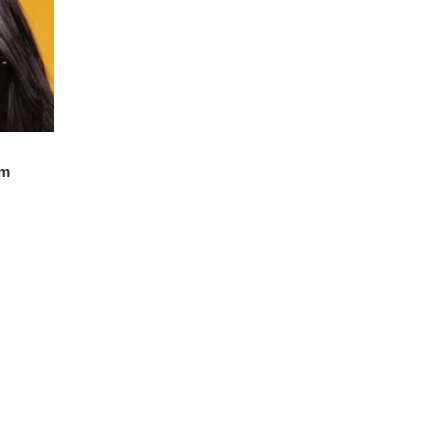
em
ane
ych