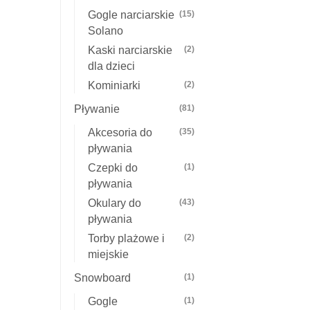
Gogle narciarskie
(15)
Solano
Kaski narciarskie
(2)
dla dzieci
Kominiarki
(2)
Pływanie
(81)
Akcesoria do
(35)
pływania
Czepki do
(1)
pływania
Okulary do
(43)
pływania
Torby plażowe i
(2)
miejskie
Snowboard
(1)
Gogle
(1)