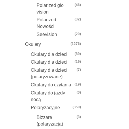
Polarized gio
(46)
vision
Polarized
(32)
Nowości
Seevision
(20)
Okulary
(1276)
Okulary dla dzieci
(89)
Okulary dla dzieci
(19)
Okulary dla dzieci
(7)
(polaryzowane)
Okulary do czytania
(19)
Okulary do jazdy
(0)
nocą
Polaryzacyjne
(350)
Bizzare
(3)
(polaryzacja)