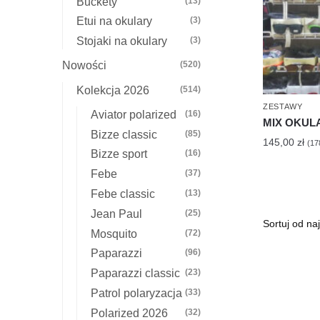
Buckety
(13)
Etui na okulary
(3)
Stojaki na okulary
(3)
Nowości
(520)
Kolekcja 2026
(514)
ZESTAWY
Aviator polarized
(16)
MIX OKULA
Bizze classic
(85)
145,00
zł
(
17
Bizze sport
(16)
Febe
(37)
Febe classic
(13)
Jean Paul
(25)
Mosquito
(72)
Paparazzi
(96)
Paparazzi classic
(23)
Patrol polaryzacja
(33)
Polarized 2026
(32)