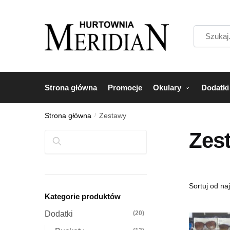
Przejdź
Przejdź
do
do
Szukaj...
nawigacji
treści
Strona główna
Promocje
Okulary
Dodatki
Strona główna
/
Zestawy
Zes
Szukaj
Kategorie produktów
Dodatki
(20)