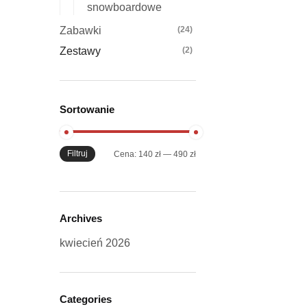
snowboardowe
Zabawki
(24)
Zestawy
(2)
Sortowanie
Filtruj
Cena
Cena
Cena:
140 zł
—
490 zł
min
max
Archives
kwiecień 2026
Categories