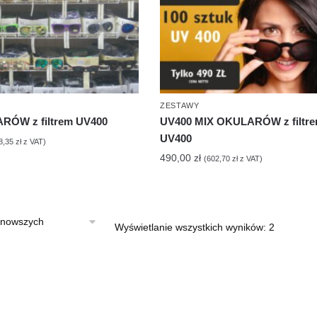
ZESTAWY
RÓW z filtrem UV400
UV400 MIX OKULARÓW z filtr
UV400
8,35
zł
z VAT)
490,00
zł
(
602,70
zł
z VAT)
Posortow
Wyświetlanie wszystkich wyników: 2
według
najnowsz