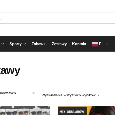
Sporty
Zabawki
Zestawy
Kontakt
PL
tawy
Posortow
Wyświetlanie wszystkich wyników: 2
według
najnowsz