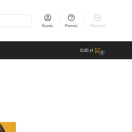
Konto
Pomoc
Płatność
0,00
zł
0
ane
ych