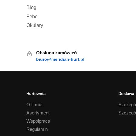
Blog
Febe
Okulary
Obsługa zamówień
biuro@meridian-hurt.pl
Hurtownia
Dostawa
O firmie
Szczegó
Asortyment
Szczegó
Współpraca
Regulamin