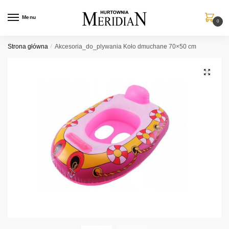
Przejdź
Przejdź
do
do
Menu
0
nawigacji
treści
Strona główna
/
Akcesoria_do_plywania Koło dmuchane 70×50 cm