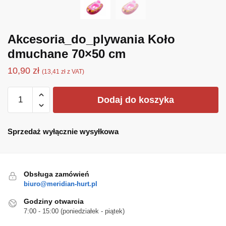
Akcesoria_do_plywania Koło
dmuchane 70×50 cm
10,90
zł
(
13,41
zł
z VAT)
ilość
Dodaj do koszyka
Akcesoria_do_plywania
Koło
dmuchane
Sprzedaż wyłącznie wysyłkowa
70x50
cm
Obsługa zamówień
biuro@meridian-hurt.pl
Godziny otwarcia
7:00 - 15:00 (poniedziałek - piątek)