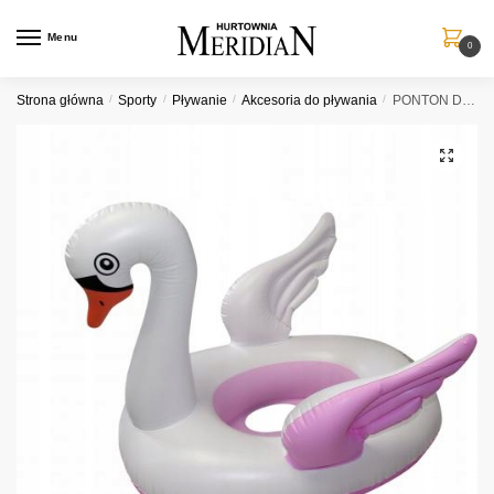
Przejdź
Przejdź
do
do
Menu
0
nawigacji
treści
Strona główna
/
Sporty
/
Pływanie
/
Akcesoria do pływania
/
PONTON DZIECIĘCY