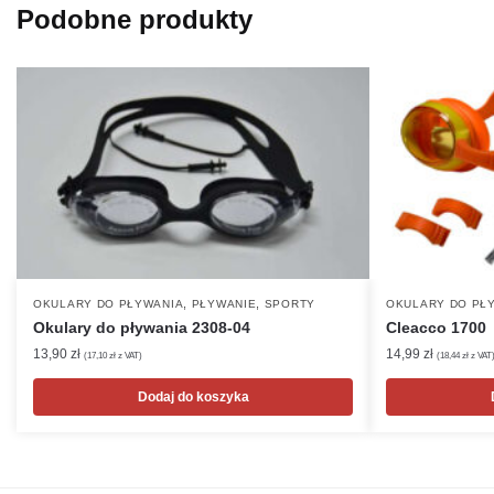
Podobne produkty
,
,
OKULARY DO PŁYWANIA
PŁYWANIE
SPORTY
OKULARY DO PŁ
Okulary do pływania 2308-04
Cleacco 1700
13,90
zł
14,99
zł
(
17,10
zł
z VAT)
(
18,44
zł
z VAT
Dodaj do koszyka