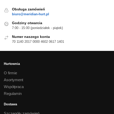
Obsługa zamówień
biuro@meridian-hurt.pl
Godziny otwarcia
7:00 - 15:00 (poniedziałek - piątek)
Numer naszego konta
70 1140 2017 0000 4602 0617 1401
Hurtownia
O firmie
Asortyment
Współpraca
Regulamin
Dostawa
Szczegóły zamówień