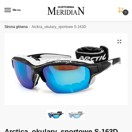
Przejdź
Przejdź
do
do
Menu
0
nawigacji
treści
Strona główna
/
Arctica_okulary_sportowe S-163D
Arctica_okulary_sportowe S-163D