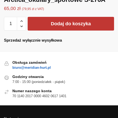
65,00
zł
(
79,95
zł
z VAT)
ilość
Dodaj do koszyka
Arctica_okulary_sportowe
S-
276A
Sprzedaż wyłącznie wysyłkowa
Obsługa zamówień
biuro@meridian-hurt.pl
Godziny otwarcia
7:00 - 15:00 (poniedziałek - piątek)
Numer naszego konta
70 1140 2017 0000 4602 0617 1401