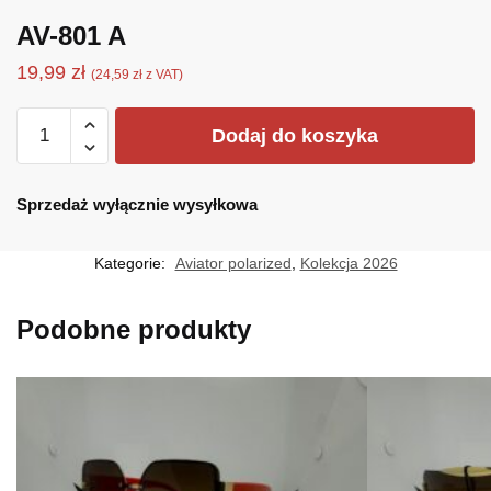
AV-801 A
19,99
zł
(
24,59
zł
z VAT)
ilość
Dodaj do koszyka
AV-
801
A
Sprzedaż wyłącznie wysyłkowa
Kategorie:
Aviator polarized
,
Kolekcja 2026
Podobne produkty