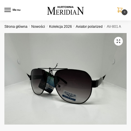
Przejdź
Przejdź
do
do
Menu
0
nawigacji
treści
Strona główna
/
Nowości
/
Kolekcja 2026
/
Aviator polarized
/
AV-801 A