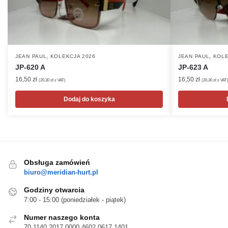
,
,
JEAN PAUL
KOLEKCJA 2026
JEAN PAUL
KOLE
JP-620 A
JP-623 A
16,50
zł
16,50
zł
(
20,30
zł
z VAT)
(
20,30
zł
z VAT
Dodaj do koszyka
Obsługa zamówień
biuro@meridian-hurt.pl
Godziny otwarcia
7:00 - 15:00 (poniedziałek - piątek)
Numer naszego konta
70 1140 2017 0000 4602 0617 1401