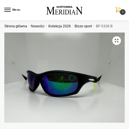
Przejdź
Przejdź
do
do
Menu
0
nawigacji
treści
Strona główna
/
Nowości
/
Kolekcja 2026
/
Bizze sport
/
BF-5328 B