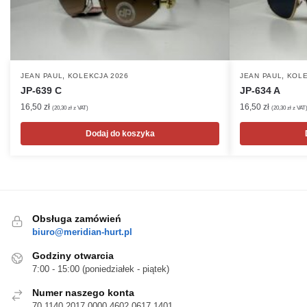
,
,
JEAN PAUL
KOLEKCJA 2026
JEAN PAUL
KOLE
JP-639 C
JP-634 A
16,50
zł
16,50
zł
(
20,30
zł
z VAT)
(
20,30
zł
z VAT
Dodaj do koszyka
Obsługa zamówień
biuro@meridian-hurt.pl
Godziny otwarcia
7:00 - 15:00 (poniedziałek - piątek)
Numer naszego konta
70 1140 2017 0000 4602 0617 1401