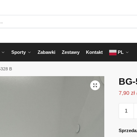
Sporty
Zabawki
Zestawy
Kontakt
PL
328 B
BG-
7,90
zł
ilość
BG-
5328
B
Sprzeda