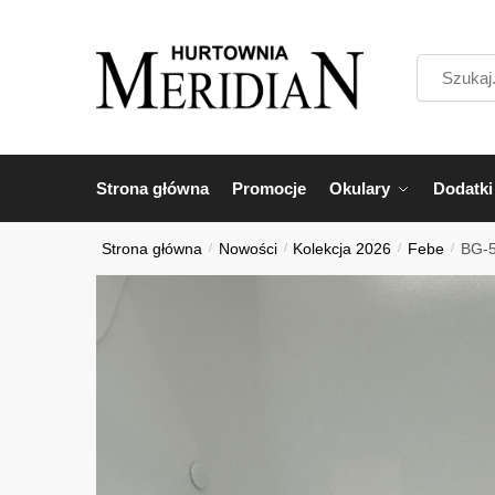
Przejdź
Przejdź
do
do
Szukaj...
nawigacji
treści
Strona główna
Promocje
Okulary
Dodatki
Strona główna
/
Nowości
/
Kolekcja 2026
/
Febe
/
BG-5