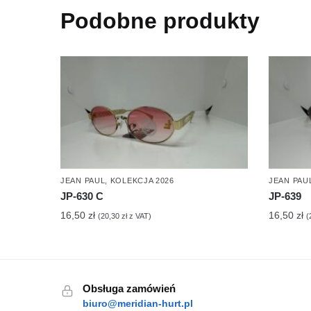
Podobne produkty
JEAN PAUL
,
KOLEKCJA 2026
JEAN PAU
JP-630 C
JP-639
16,50
zł
16,50
zł
(
20,30
zł
z VAT)
(
Obsługa zamówień
biuro@meridian-hurt.pl