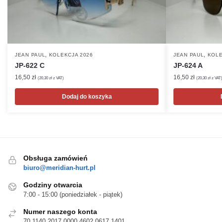
,
,
JEAN PAUL
KOLEKCJA 2026
JEAN PAUL
KOLE
JP-622 C
JP-624 A
16,50
zł
16,50
zł
(
20,30
zł
z VAT)
(
20,30
zł
z VAT
Dodaj do koszyka
Obsługa zamówień
biuro@meridian-hurt.pl
Godziny otwarcia
7:00 - 15:00 (poniedziałek - piątek)
Numer naszego konta
70 1140 2017 0000 4602 0617 1401