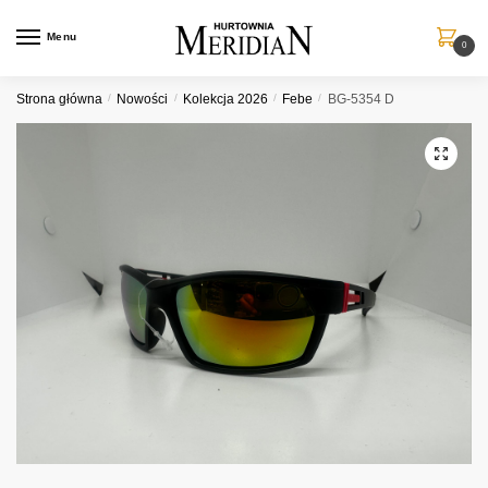
Przejdź
Przejdź
do
do
Menu
0
nawigacji
treści
Strona główna
/
Nowości
/
Kolekcja 2026
/
Febe
/
BG-5354 D