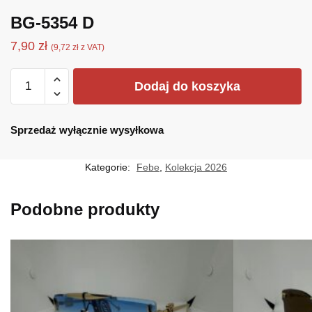
BG-5354 D
7,90
zł
(
9,72
zł
z VAT)
ilość
Dodaj do koszyka
BG-
5354
D
Sprzedaż wyłącznie wysyłkowa
Kategorie:
Febe
,
Kolekcja 2026
Podobne produkty