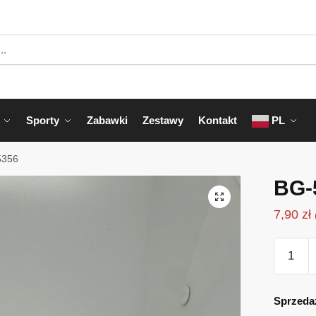
Sporty
Zabawki
Zestawy
Kontakt
PL
5356
BG-
7,90
zł
ilość
BG-
5356
Sprzeda