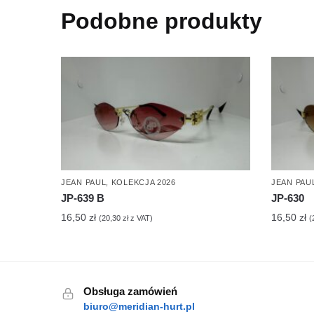
Podobne produkty
JEAN PAUL
,
KOLEKCJA 2026
JEAN PAU
JP-639 B
JP-630
16,50
zł
16,50
zł
(
20,30
zł
z VAT)
(
Obsługa zamówień
biuro@meridian-hurt.pl