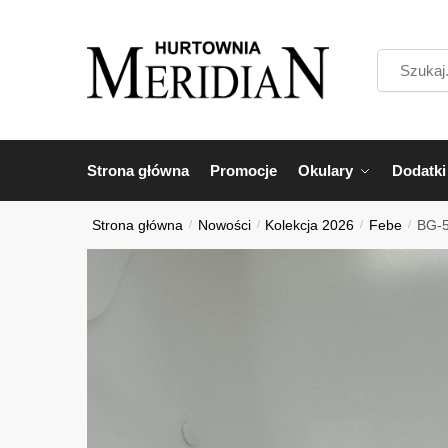
Przejdź
Przejdź
do
do
Szukaj...
nawigacji
treści
Strona główna
Promocje
Okulary
Dodatki
Strona główna
/
Nowości
/
Kolekcja 2026
/
Febe
/
BG-