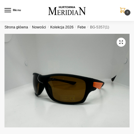
Przejdź
Przejdź
do
do
Menu
0
nawigacji
treści
Strona główna
/
Nowości
/
Kolekcja 2026
/
Febe
/
BG-5357(1)