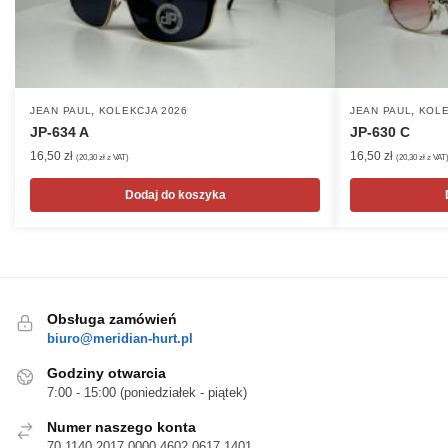
,
,
JEAN PAUL
KOLEKCJA 2026
JEAN PAUL
KOLE
JP-634 A
JP-630 C
16,50
zł
16,50
zł
(
20,30
zł
z VAT)
(
20,30
zł
z VAT
Dodaj do koszyka
Obsługa zamówień
biuro@meridian-hurt.pl
Godziny otwarcia
7:00 - 15:00 (poniedziałek - piątek)
Numer naszego konta
70 1140 2017 0000 4602 0617 1401