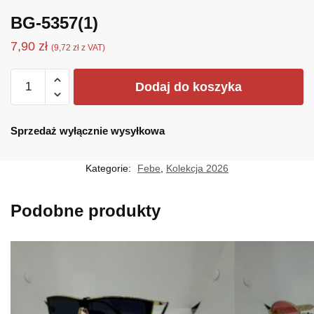
BG-5357(1)
7,90
zł
(
9,72
zł
z VAT)
ilość
Dodaj do koszyka
BG-
5357(1)
Sprzedaż wyłącznie wysyłkowa
Kategorie:
Febe
,
Kolekcja 2026
Podobne produkty