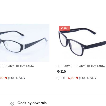
-21%
,
OKULARY DO CZYTANIA
OKULARY
,
OKULARY DO CZYTANIA
R-115
erwotna
Aktualna
Pierwotna
Aktualna
,99
zł
6,99
zł
8,90
zł
(
8,60
zł
z VAT)
(
8,60
zł
z VAT)
ena
cena
cena
cena
nosiła:
wynosi:
wynosiła:
wynosi:
90 zł.
6,99 zł.
8,90 zł.
6,99 zł.
Godziny otwarcia