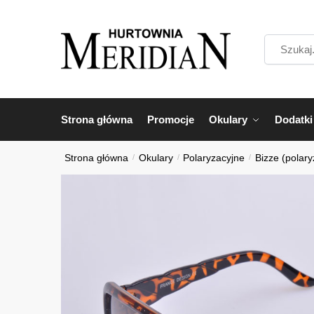
Przejdź
Przejdź
do
do
Szukaj...
nawigacji
treści
Strona główna
Promocje
Okulary
Dodatki
Strona główna
/
Okulary
/
Polaryzacyjne
/
Bizze (polary