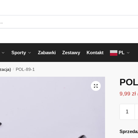
Sporty
Zabawki
Zestawy
Kontakt
PL
zacja)
/
POL-89-1
POL
9,99
zł
ilość
POL-
89-
1
Sprzeda