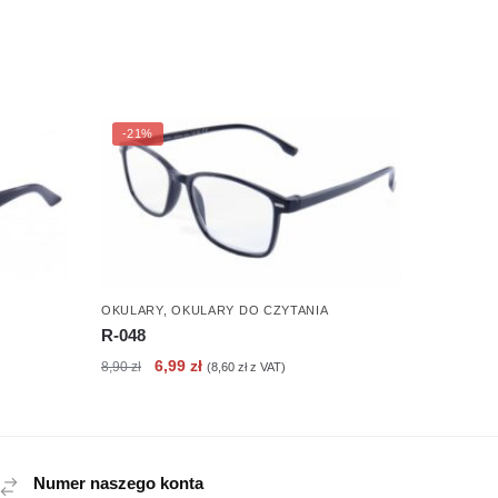
-21%
OKULARY
,
OKULARY DO CZYTANIA
R-048
Pierwotna
Aktualna
6,99
zł
8,90
zł
(
8,60
zł
z VAT)
cena
cena
wynosiła:
wynosi:
8,90 zł.
6,99 zł.
Numer naszego konta