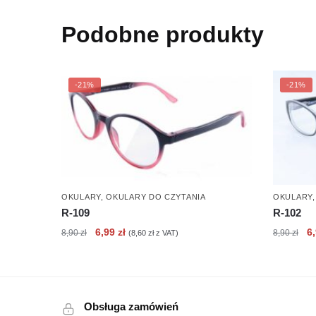
Podobne produkty
-21%
-21%
OKULARY
,
OKULARY DO CZYTANIA
OKULARY
R-109
R-102
Pierwotna
Aktualna
Pi
6,99
zł
6
8,90
zł
8,90
zł
(
8,60
zł
z VAT)
cena
cena
c
wynosiła:
wynosi:
wy
8,90 zł.
6,99 zł.
8,
Obsługa zamówień