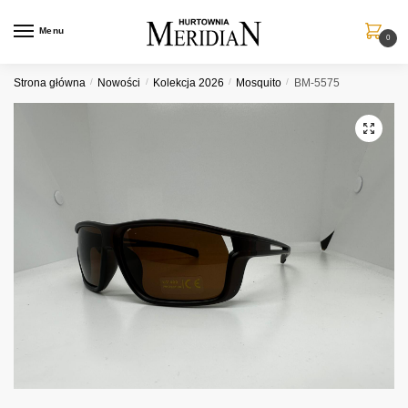
Przejdź
Przejdź
do
do
Menu
0
nawigacji
treści
Strona główna
/
Nowości
/
Kolekcja 2026
/
Mosquito
/
BM-5575