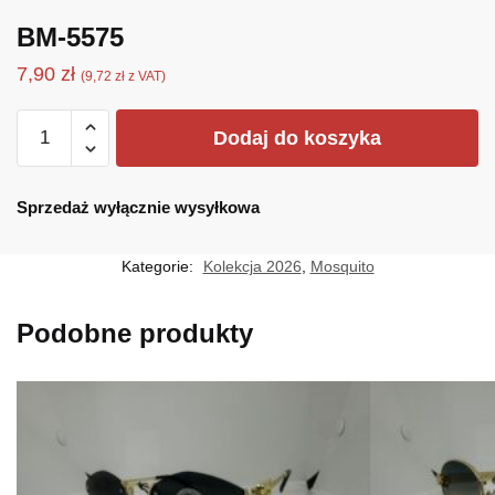
BM-5575
7,90
zł
(
9,72
zł
z VAT)
ilość
Dodaj do koszyka
BM-
5575
Sprzedaż wyłącznie wysyłkowa
Kategorie:
Kolekcja 2026
,
Mosquito
Podobne produkty