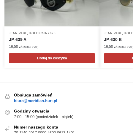
,
,
JEAN PAUL
KOLEKCJA 2026
JEAN PAUL
KOLE
JP-639 A
JP-630 B
16,50
zł
16,50
zł
(
20,30
zł
z VAT)
(
20,30
zł
z VAT
Dodaj do koszyka
Obsługa zamówień
biuro@meridian-hurt.pl
Godziny otwarcia
7:00 - 15:00 (poniedziałek - piątek)
Numer naszego konta
70 1140 2017 0000 4602 0617 1401