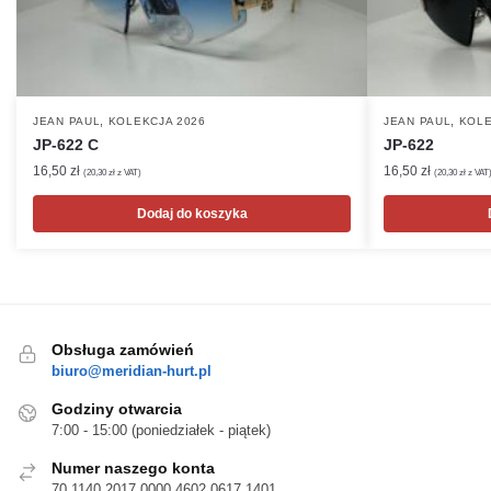
,
,
JEAN PAUL
KOLEKCJA 2026
JEAN PAUL
KOLE
JP-622 C
JP-622
16,50
zł
16,50
zł
(
20,30
zł
z VAT)
(
20,30
zł
z VAT
Dodaj do koszyka
Obsługa zamówień
biuro@meridian-hurt.pl
Godziny otwarcia
7:00 - 15:00 (poniedziałek - piątek)
Numer naszego konta
70 1140 2017 0000 4602 0617 1401