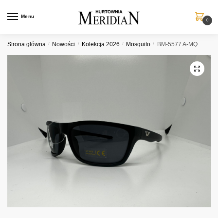
Przejdź
Przejdź
do
do
Menu
0
nawigacji
treści
Strona główna
/
Nowości
/
Kolekcja 2026
/
Mosquito
/
BM-5577 A-MQ