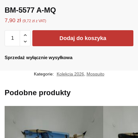
BM-5577 A-MQ
7,90
zł
(
9,72
zł
z VAT)
ilość
Dodaj do koszyka
BM-
5577
A-
Sprzedaż wyłącznie wysyłkowa
MQ
Kategorie:
Kolekcja 2026
,
Mosquito
Podobne produkty