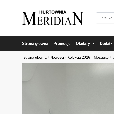
Przejdź
Przejdź
do
do
Szukaj...
nawigacji
treści
Strona główna
Promocje
Okulary
Dodatki
Strona główna
/
Nowości
/
Kolekcja 2026
/
Mosquito
/