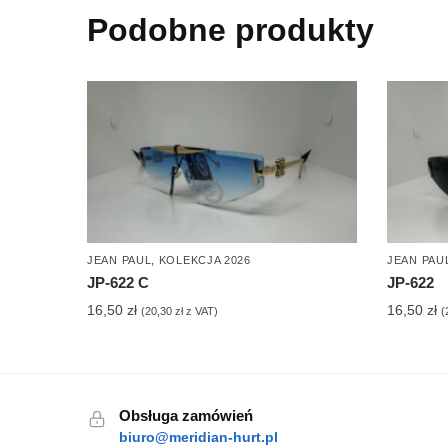
Podobne produkty
JEAN PAUL
,
KOLEKCJA 2026
JEAN PAU
JP-622 C
JP-622
16,50
zł
16,50
zł
(
20,30
zł
z VAT)
(
Obsługa zamówień
biuro@meridian-hurt.pl