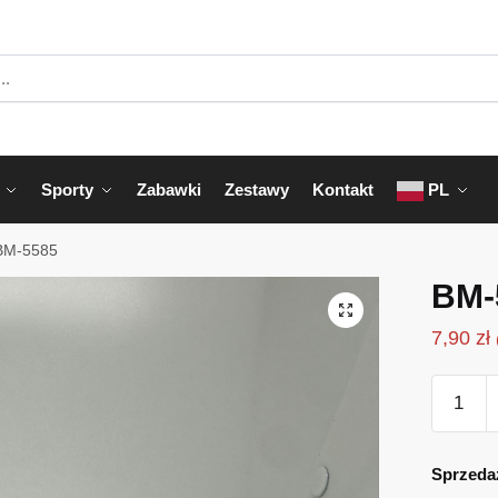
Sporty
Zabawki
Zestawy
Kontakt
PL
BM-5585
BM-
7,90
zł
ilość
BM-
5585
Sprzeda