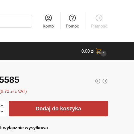
Konto
Pomoc
Płatność
0,00
zł
0
5585
(
9,72
zł
z VAT)
Dodaj do koszyka
ż wyłącznie wysyłkowa