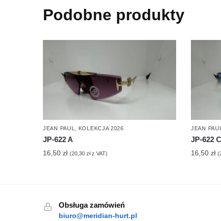
Podobne produkty
JEAN PAUL
,
KOLEKCJA 2026
JEAN PAU
JP-622 A
JP-622 
16,50
zł
16,50
zł
(
20,30
zł
z VAT)
(
Obsługa zamówień
biuro@meridian-hurt.pl