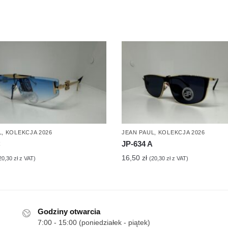
L
,
KOLEKCJA 2026
JEAN PAUL
,
KOLEKCJA 2026
C
JP-634 A
16,50
zł
20,30
zł
z VAT)
(
20,30
zł
z VAT)
Godziny otwarcia
7:00 - 15:00 (poniedziałek - piątek)