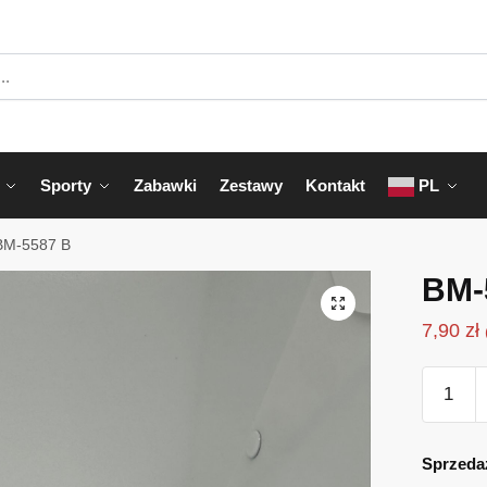
Sporty
Zabawki
Zestawy
Kontakt
PL
BM-5587 B
BM-
7,90
zł
ilość
BM-
5587
B
Sprzeda