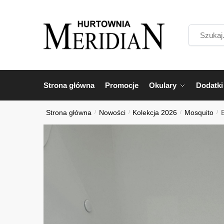
Przejdź
Przejdź
do
do
Szukaj...
nawigacji
treści
Strona główna
Promocje
Okulary
Dodatki
Strona główna
/
Nowości
/
Kolekcja 2026
/
Mosquito
/