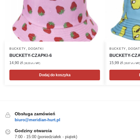
,
,
BUCKETY
DODATKI
BUCKETY
DODAT
BUCKETY-CZAPKI-6
BUCKETY-CZA
14,90
zł
15,99
zł
(
18,33
zł
z VAT)
(
19,67
zł
z VAT
Dodaj do koszyka
Obsługa zamówień
biuro@meridian-hurt.pl
Godziny otwarcia
7:00 - 15:00 (poniedziałek - piątek)