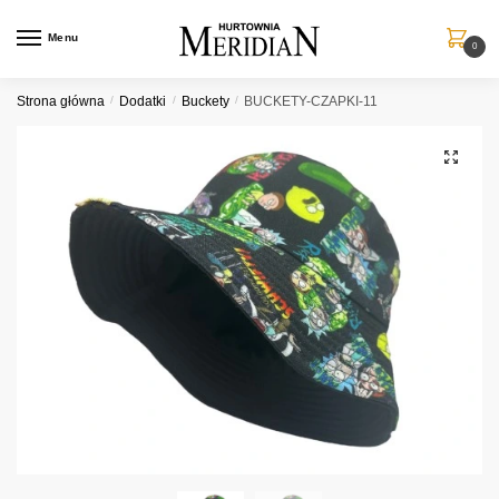
Przejdź
Przejdź
do
do
Menu
0
nawigacji
treści
Strona główna
/
Dodatki
/
Buckety
/
BUCKETY-CZAPKI-11