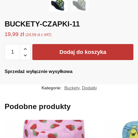
BUCKETY-CZAPKI-11
19,99
zł
(
24,59
zł
z VAT)
ilość
Dodaj do koszyka
BUCKETY-
CZAPKI-
11
Sprzedaż wyłącznie wysyłkowa
Kategorie:
Buckety
,
Dodatki
Podobne produkty