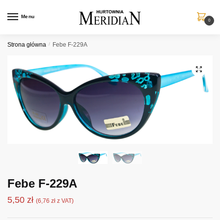
Przejdź
Przejdź
do
do
Menu
0
nawigacji
treści
Strona główna
/
Febe F-229A
Febe F-229A
5,50
zł
(
6,76
zł
z VAT)