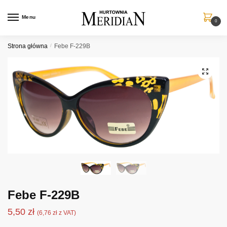
Przejdź
Przejdź
do
do
Menu
0
nawigacji
treści
Strona główna
/
Febe F-229B
Febe F-229B
5,50
zł
(
6,76
zł
z VAT)