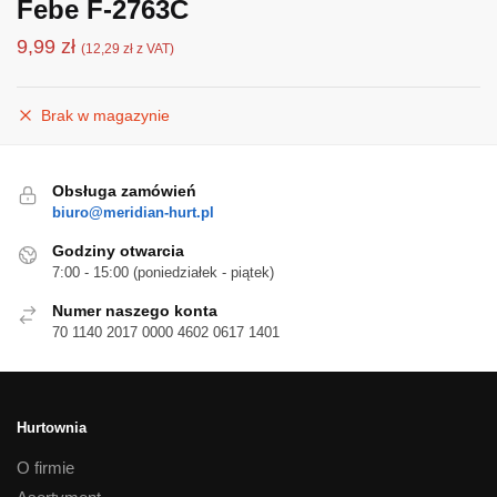
Febe F-2763C
9,99
zł
(
12,29
zł
z VAT)
Brak w magazynie
Obsługa zamówień
biuro@meridian-hurt.pl
Godziny otwarcia
7:00 - 15:00 (poniedziałek - piątek)
Numer naszego konta
70 1140 2017 0000 4602 0617 1401
Hurtownia
O firmie