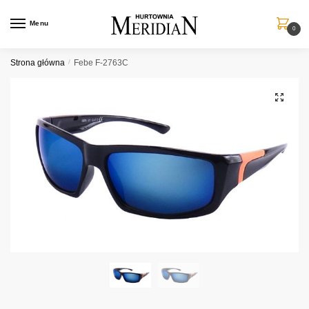
Przejdź
Przejdź
do
do
Menu
0
nawigacji
treści
Strona główna
/
Febe F-2763C