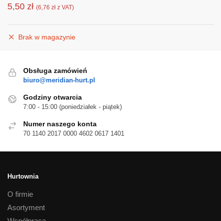
5,50
zł
(
6,76
zł
z VAT)
Brak w magazynie
Obsługa zamówień
biuro@meridian-hurt.pl
Godziny otwarcia
7:00 - 15:00 (poniedziałek - piątek)
Numer naszego konta
70 1140 2017 0000 4602 0617 1401
Hurtownia
O firmie
Asortyment
Współpraca