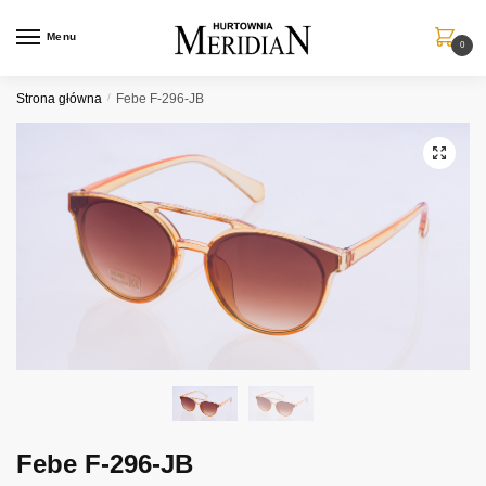
Przejdź
Przejdź
do
do
Menu
0
nawigacji
treści
Strona główna
/
Febe F-296-JB
Febe F-296-JB