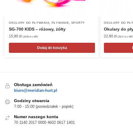
,
,
OKULARY DO PŁYWANIA
PŁYWANIE
SPORTY
OKULARY DO PŁ
SG-700 KIDS – różowy, żółty
Okulary do pł
15,90
zł
22,90
zł
(
19,56
zł
z VAT)
(
28,17
zł
z VAT
Dodaj do koszyka
Obsługa zamówień
biuro@meridian-hurt.pl
Godziny otwarcia
7:00 - 15:00 (poniedziałek - piątek)
Numer naszego konta
70 1140 2017 0000 4602 0617 1401