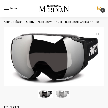
Przejdź
Przejdź
do
do
Menu
0
nawigacji
treści
Strona główna
/
Sporty
/
Narciarstwo
/
Gogle narciarskie Arctica
/
G-101
G-101