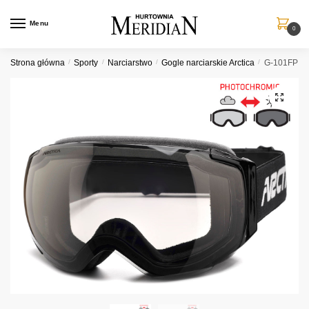
Przejdź
Przejdź
do
do
Menu
0
nawigacji
treści
Strona główna
/
Sporty
/
Narciarstwo
/
Gogle narciarskie Arctica
/
G-101FP