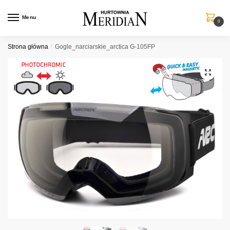
Przejdź
Przejdź
do
do
Menu
0
nawigacji
treści
Strona główna
/
Gogle_narciarskie_arctica G-105FP