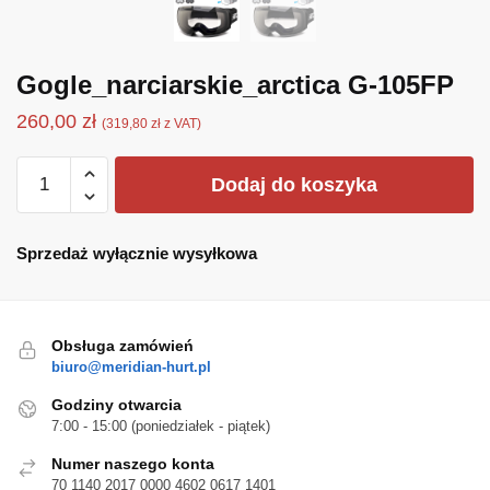
Gogle_narciarskie_arctica G-105FP
260,00
zł
(
319,80
zł
z VAT)
ilość
Dodaj do koszyka
Gogle_narciarskie_arctica
G-
105FP
Sprzedaż wyłącznie wysyłkowa
Obsługa zamówień
biuro@meridian-hurt.pl
Godziny otwarcia
7:00 - 15:00 (poniedziałek - piątek)
Numer naszego konta
70 1140 2017 0000 4602 0617 1401