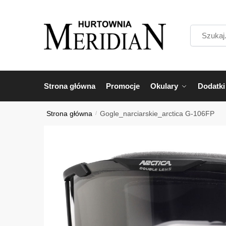
Przejdź
Przejdź
do
do
Szukaj...
nawigacji
treści
Strona główna
Promocje
Okulary
Dodatki
Strona główna
/
Gogle_narciarskie_arctica G-106FP