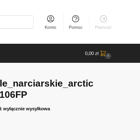
Konto
Pomoc
Płatność
0,00
zł
0
e_narciarskie_arctic
-106FP
ż wyłącznie wysyłkowa