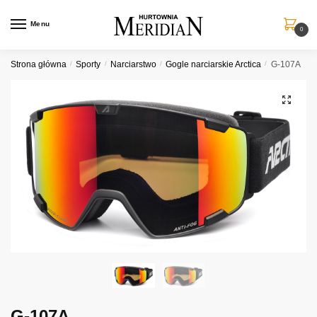
Przejdź
Przejdź
do
do
Menu
0
nawigacji
treści
Strona główna
/
Sporty
/
Narciarstwo
/
Gogle narciarskie Arctica
/
G-107A
G-107A