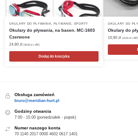
,
,
OKULARY DO PŁYWANIA
PŁYWANIE
SPORTY
OKULARY DO PŁ
Okulary do pływania, na basen. MC-1603
Okulary do pł
Czerwone
10,90
zł
(
13,41
zł
z VAT
24,90
zł
(
30,63
zł
z VAT)
Dodaj do koszyka
Obsługa zamówień
biuro@meridian-hurt.pl
Godziny otwarcia
7:00 - 15:00 (poniedziałek - piątek)
Numer naszego konta
70 1140 2017 0000 4602 0617 1401