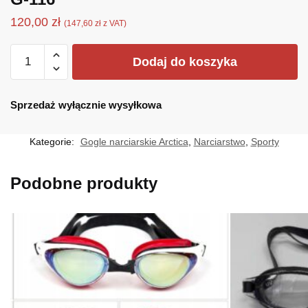
120,00
zł
(
147,60
zł
z VAT)
ilość
Dodaj do koszyka
G-
116
Sprzedaż wyłącznie wysyłkowa
Kategorie:
Gogle narciarskie Arctica
,
Narciarstwo
,
Sporty
Podobne produkty