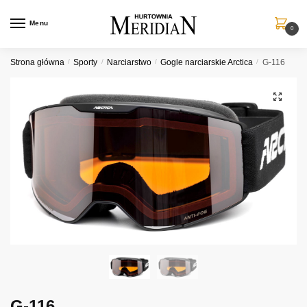
Przejdź
Przejdź
do
do
Menu
0
nawigacji
treści
Strona główna
/
Sporty
/
Narciarstwo
/
Gogle narciarskie Arctica
/
G-116
G-116