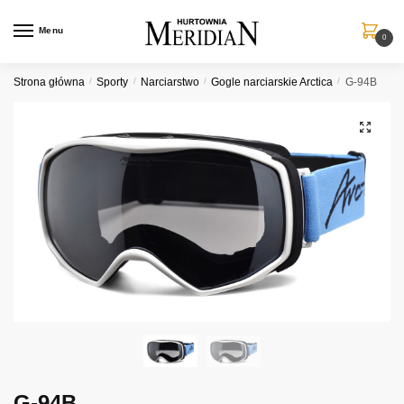
Przejdź
Przejdź
do
do
Menu
0
nawigacji
treści
Strona główna
/
Sporty
/
Narciarstwo
/
Gogle narciarskie Arctica
/
G-94B
G-94B