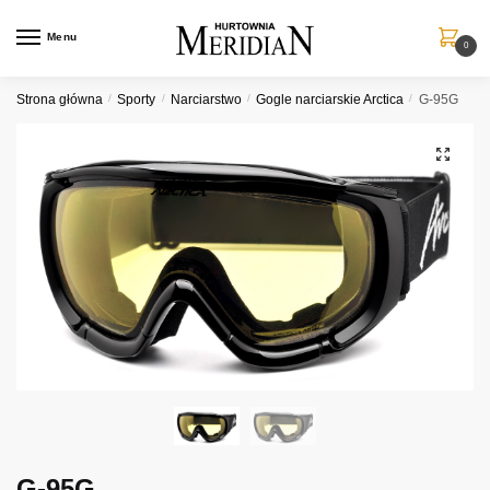
Przejdź
Przejdź
do
do
Menu
0
nawigacji
treści
Strona główna
/
Sporty
/
Narciarstwo
/
Gogle narciarskie Arctica
/
G-95G
G-95G