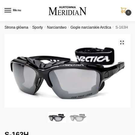
Przejdź
Przejdź
do
do
Menu
0
nawigacji
treści
Strona główna
/
Sporty
/
Narciarstwo
/
Gogle narciarskie Arctica
/
S-163H
S-163H