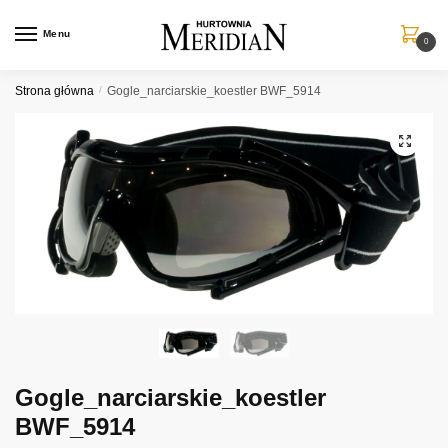
Przejdź
Przejdź
do
do
Menu
0
nawigacji
treści
Strona główna
/
Gogle_narciarskie_koestler BWF_5914
Gogle_narciarskie_koestler
BWF_5914