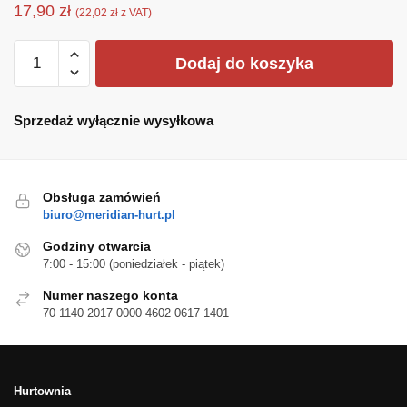
17,90
zł
(
22,02
zł
z VAT)
ilość
Dodaj do koszyka
Gogle_narciarskie_koestler
BWF_5914
Sprzedaż wyłącznie wysyłkowa
Obsługa zamówień
biuro@meridian-hurt.pl
Godziny otwarcia
7:00 - 15:00 (poniedziałek - piątek)
Numer naszego konta
70 1140 2017 0000 4602 0617 1401
Hurtownia