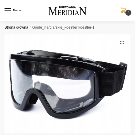
Przejdź
Przejdź
do
do
Menu
0
nawigacji
treści
Strona główna
/
Gogle_narciarskie_koestler koestler-1