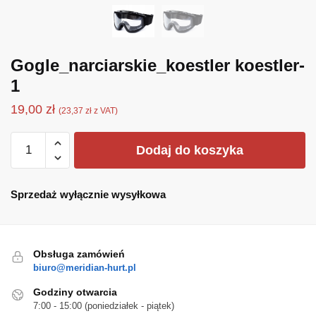
Gogle_narciarskie_koestler koestler-
1
19,00
zł
(
23,37
zł
z VAT)
ilość
Dodaj do koszyka
Gogle_narciarskie_koestler
koestler-
1
Sprzedaż wyłącznie wysyłkowa
Obsługa zamówień
biuro@meridian-hurt.pl
Godziny otwarcia
7:00 - 15:00 (poniedziałek - piątek)