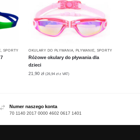
E
,
SPORTY
OKULARY DO PŁYWANIA
,
PŁYWANIE
,
SPORTY
O7
Różowe okulary do pływania dla
dzieci
21,90
zł
(
26,94
zł
z VAT)
Numer naszego konta
70 1140 2017 0000 4602 0617 1401