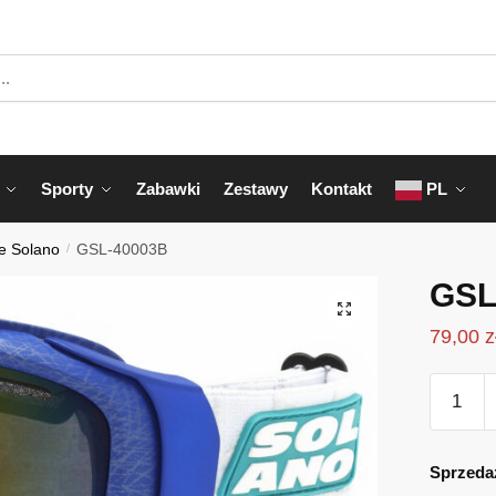
Sporty
Zabawki
Zestawy
Kontakt
PL
ie Solano
/
GSL-40003B
GSL
79,00
z
ilość
GSL-
40003B
Sprzeda