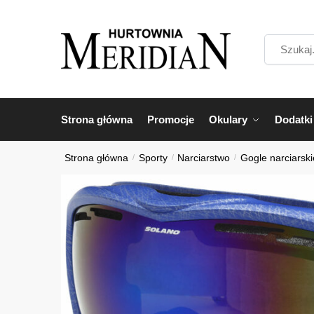
Przejdź
Przejdź
do
do
Szukaj...
nawigacji
treści
Strona główna
Promocje
Okulary
Dodatki
Strona główna
/
Sporty
/
Narciarstwo
/
Gogle narciarsk