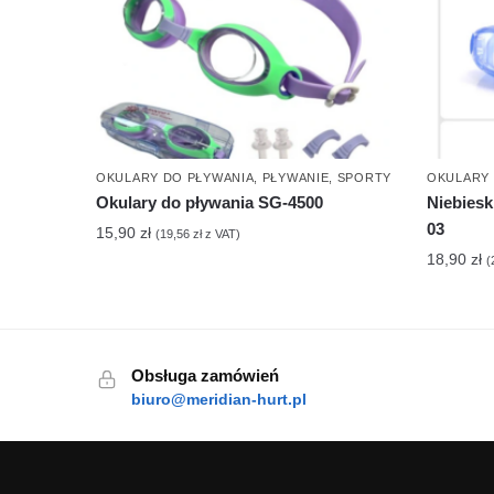
OKULARY DO PŁYWANIA
,
PŁYWANIE
,
SPORTY
OKULARY 
Okulary do pływania SG-4500
Niebiesk
03
15,90
zł
(
19,56
zł
z VAT)
18,90
zł
(
Obsługa zamówień
biuro@meridian-hurt.pl