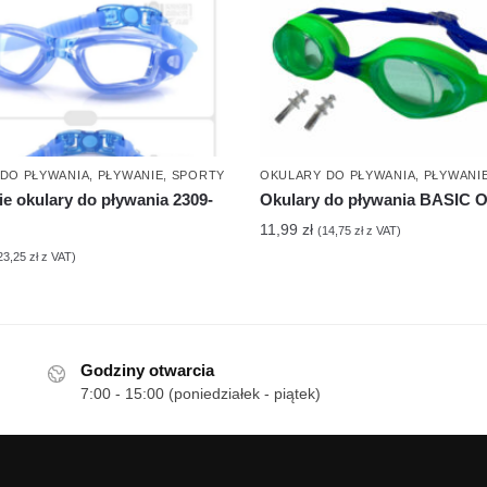
DO PŁYWANIA
,
PŁYWANIE
,
SPORTY
OKULARY DO PŁYWANIA
,
PŁYWANI
ie okulary do pływania 2309-
Okulary do pływania BASIC 
11,99
zł
(
14,75
zł
z VAT)
23,25
zł
z VAT)
Godziny otwarcia
7:00 - 15:00 (poniedziałek - piątek)