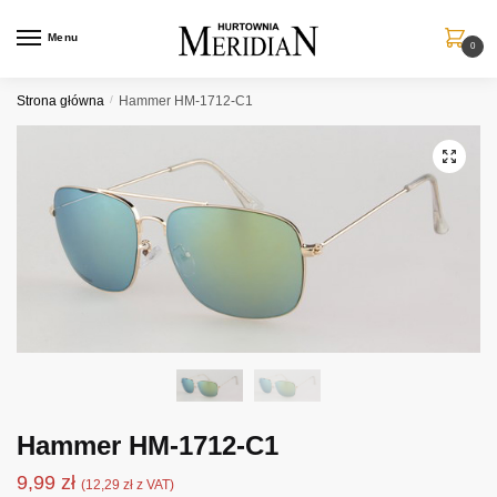
Przejdź
Przejdź
do
do
Menu
0
nawigacji
treści
Strona główna
/
Hammer HM-1712-C1
Hammer HM-1712-C1
9,99
zł
(
12,29
zł
z VAT)