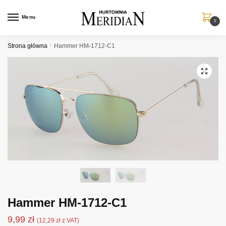
Przejdź
Przejdź
do
do
Menu
0
nawigacji
treści
Strona główna
/
Hammer HM-1712-C1
Hammer HM-1712-C1
9,99
zł
(
12,29
zł
z VAT)