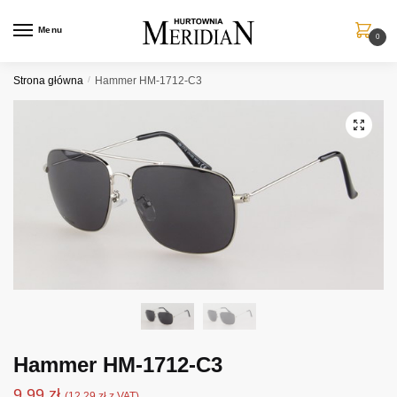
Przejdź
Przejdź
do
do
Menu
0
nawigacji
treści
Strona główna
/
Hammer HM-1712-C3
Hammer HM-1712-C3
9,99
zł
(
12,29
zł
z VAT)