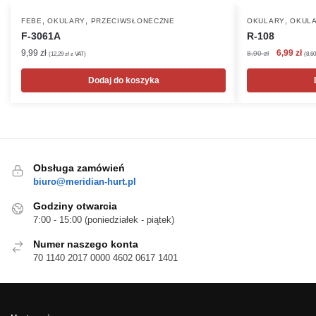
,
,
,
FEBE
OKULARY
PRZECIWSŁONECZNE
OKULARY
OKULA
F-3061A
R-108
Pierwotna
Akt
9,99
zł
6,99
zł
8,90
zł
(
12,29
zł
z VAT)
(
8,6
cena
cen
wynosiła:
wyn
Dodaj do koszyka
8,90 zł.
6,99
Obsługa zamówień
biuro@meridian-hurt.pl
Godziny otwarcia
7:00 - 15:00 (poniedziałek - piątek)
Numer naszego konta
70 1140 2017 0000 4602 0617 1401