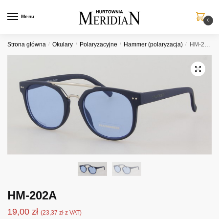
Przejdź
Przejdź
do
do
Menu
0
nawigacji
treści
Strona główna
/
Okulary
/
Polaryzacyjne
/
Hammer (polaryzacja)
/
HM-202A
HM-202A
19,00
zł
(
23,37
zł
z VAT)