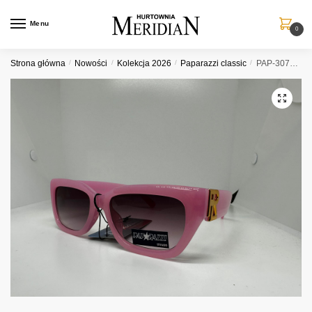
Przejdź
Przejdź
do
do
Menu
0
nawigacji
treści
Strona główna
/
Nowości
/
Kolekcja 2026
/
Paparazzi classic
/
PAP-3071 C