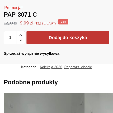
Promocja!
PAP-3071 C
Pierwotna
Aktualna
9,99
zł
-23%
12,99
zł
(
12,29
zł
z VAT)
cena
cena
ilość
wynosiła:
wynosi:
Dodaj do koszyka
PAP-
12,99 zł.
9,99 zł.
3071
C
Sprzedaż wyłącznie wysyłkowa
Kategorie:
Kolekcja 2026
,
Paparazzi classic
Podobne produkty