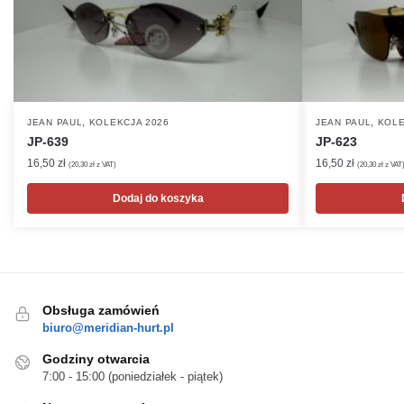
,
,
JEAN PAUL
KOLEKCJA 2026
JEAN PAUL
KOLE
JP-639
JP-623
16,50
zł
16,50
zł
(
20,30
zł
z VAT)
(
20,30
zł
z VAT
Dodaj do koszyka
Obsługa zamówień
biuro@meridian-hurt.pl
Godziny otwarcia
7:00 - 15:00 (poniedziałek - piątek)