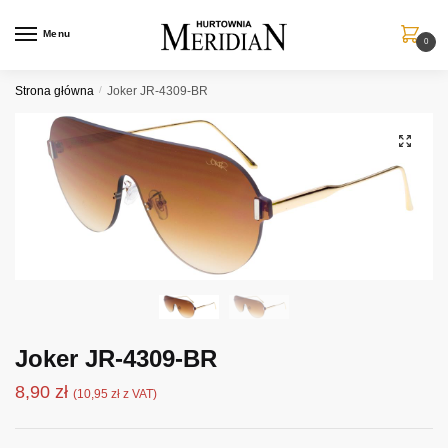
Przejdź
Przejdź
do
do
Menu
0
nawigacji
treści
Strona główna
/
Joker JR-4309-BR
Joker JR-4309-BR
8,90
zł
(
10,95
zł
z VAT)