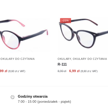
-21%
,
OKULARY DO CZYTANIA
OKULARY
,
OKULARY DO CZYTANIA
R-111
erwotna
Aktualna
Pierwotna
Aktualna
,99
zł
6,99
zł
8,90
zł
(
8,60
zł
z VAT)
(
8,60
zł
z VAT)
ena
cena
cena
cena
nosiła:
wynosi:
wynosiła:
wynosi:
90 zł.
6,99 zł.
8,90 zł.
6,99 zł.
Godziny otwarcia
7:00 - 15:00 (poniedziałek - piątek)