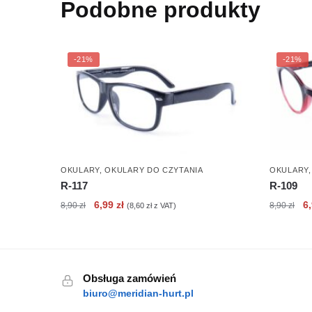
Podobne produkty
-21%
-21%
OKULARY
,
OKULARY DO CZYTANIA
OKULARY
R-117
R-109
Pierwotna
Aktualna
Pi
6,99
zł
6
8,90
zł
8,90
zł
(
8,60
zł
z VAT)
cena
cena
c
wynosiła:
wynosi:
wy
8,90 zł.
6,99 zł.
8,
Obsługa zamówień
biuro@meridian-hurt.pl