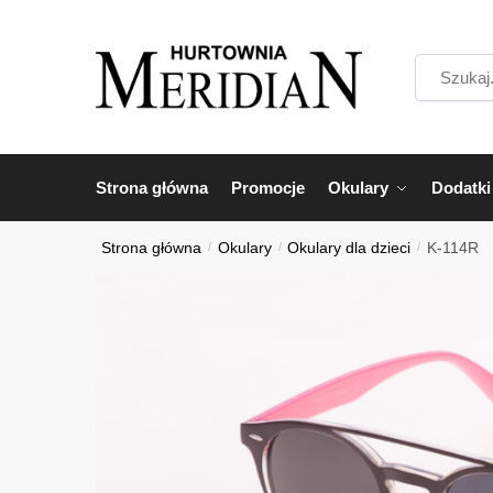
Przejdź
Przejdź
do
do
Szukaj...
nawigacji
treści
Strona główna
Promocje
Okulary
Dodatki
Strona główna
/
Okulary
/
Okulary dla dzieci
/
K-114R