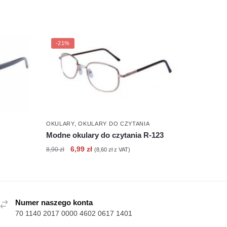
-21%
OKULARY
,
OKULARY DO CZYTANIA
Modne okulary do czytania R-123
Pierwotna
Aktualna
6,99
zł
8,90
zł
(
8,60
zł
z VAT)
cena
cena
wynosiła:
wynosi:
8,90 zł.
6,99 zł.
Numer naszego konta
70 1140 2017 0000 4602 0617 1401