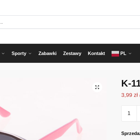
Sporty
Zabawki
Zestawy
Kontakt
PL
K-1
3,99
zł
ilość
K-
114R
Sprzeda