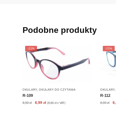
Podobne produkty
-21%
-21%
OKULARY
,
OKULARY DO CZYTANIA
OKULARY
R-109
R-112
Pierwotna
Aktualna
Pi
6,99
zł
6
8,90
zł
8,90
zł
(
8,60
zł
z VAT)
cena
cena
c
wynosiła:
wynosi:
wy