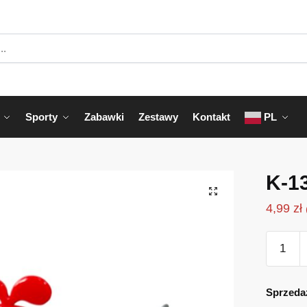
Sporty
Zabawki
Zestawy
Kontakt
PL
K-1
4,99
zł
ilość
K-
130E
Sprzeda