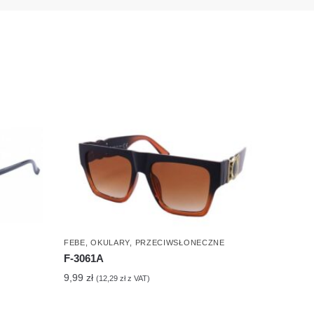
FEBE
,
OKULARY
,
PRZECIWSŁONECZNE
F-3061A
9,99
zł
(
12,29
zł
z VAT)