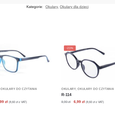
Kategorie:
Okulary
,
Okulary dla dzieci
-21%
,
OKULARY DO CZYTANIA
OKULARY
,
OKULARY DO CZYTANIA
R-114
erwotna
Aktualna
Pierwotna
Aktualna
,99
zł
6,99
zł
8,90
zł
(
8,60
zł
z VAT)
(
8,60
zł
z VAT)
ena
cena
cena
cena
nosiła:
wynosi:
wynosiła:
wynosi: