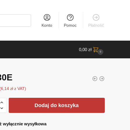
Konto
Pomoc
Płatność
0,00
zł
0
30E
(
6,14
zł
z VAT)
Dodaj do koszyka
ż wyłącznie wysyłkowa