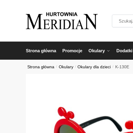
Przejdź
Przejdź
do
do
Szukaj...
nawigacji
treści
Strona główna
Promocje
Okulary
Dodatki
Strona główna
/
Okulary
/
Okulary dla dzieci
/
K-130E