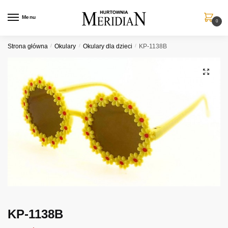
Przejdź
Przejdź
do
do
Menu
0
nawigacji
treści
Strona główna
/
Okulary
/
Okulary dla dzieci
/
KP-1138B
KP-1138B