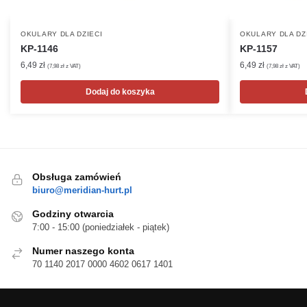
OKULARY DLA DZIECI
OKULARY DLA DZ
KP-1146
KP-1157
6,49
zł
6,49
zł
(
7,98
zł
z VAT)
(
7,98
zł
z VAT)
Dodaj do koszyka
Obsługa zamówień
biuro@meridian-hurt.pl
Godziny otwarcia
7:00 - 15:00 (poniedziałek - piątek)
Numer naszego konta
70 1140 2017 0000 4602 0617 1401