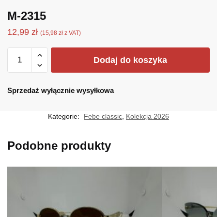
M-2315
12,99
zł
(
15,98
zł
z VAT)
ilość
Dodaj do koszyka
M-
2315
Sprzedaż wyłącznie wysyłkowa
Kategorie:
Febe classic
,
Kolekcja 2026
Podobne produkty