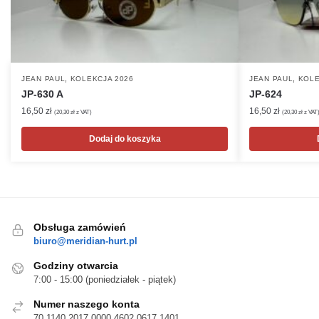
,
,
JEAN PAUL
KOLEKCJA 2026
JEAN PAUL
KOLE
JP-630 A
JP-624
16,50
zł
16,50
zł
(
20,30
zł
z VAT)
(
20,30
zł
z VAT
Dodaj do koszyka
Obsługa zamówień
biuro@meridian-hurt.pl
Godziny otwarcia
7:00 - 15:00 (poniedziałek - piątek)
Numer naszego konta
70 1140 2017 0000 4602 0617 1401