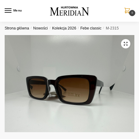
Przejdź
Przejdź
do
do
Menu
0
nawigacji
treści
Strona główna
/
Nowości
/
Kolekcja 2026
/
Febe classic
/
M-2315