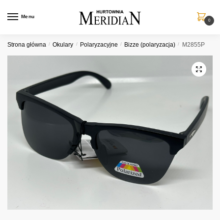
Przejdź
Przejdź
do
do
Menu
0
nawigacji
treści
Strona główna
/
Okulary
/
Polaryzacyjne
/
Bizze (polaryzacja)
/
M2855P