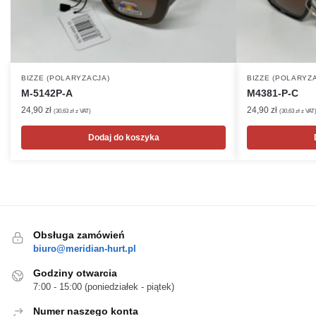
BIZZE (POLARYZACJA)
BIZZE (POLARYZ
M-5142P-A
M4381-P-C
24,90
zł
24,90
zł
(
30,63
zł
z VAT)
(
30,63
zł
z VAT
Dodaj do koszyka
Obsługa zamówień
biuro@meridian-hurt.pl
Godziny otwarcia
7:00 - 15:00 (poniedziałek - piątek)
Numer naszego konta