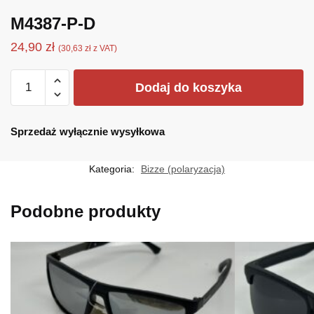
M4387-P-D
24,90
zł
(
30,63
zł
z VAT)
ilość
Dodaj do koszyka
M4387-
P-
D
Sprzedaż wyłącznie wysyłkowa
Kategoria:
Bizze (polaryzacja)
Podobne produkty