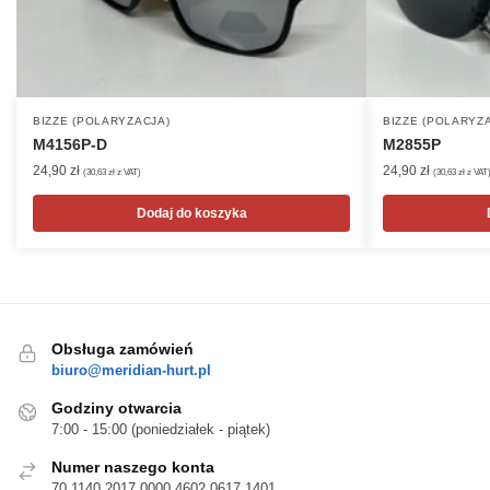
BIZZE (POLARYZACJA)
BIZZE (POLARYZ
M4156P-D
M2855P
24,90
zł
24,90
zł
(
30,63
zł
z VAT)
(
30,63
zł
z VAT
Dodaj do koszyka
Obsługa zamówień
biuro@meridian-hurt.pl
Godziny otwarcia
7:00 - 15:00 (poniedziałek - piątek)
Numer naszego konta
70 1140 2017 0000 4602 0617 1401