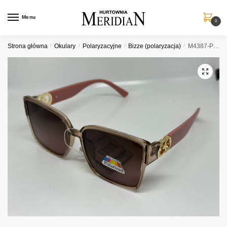
Przejdź
Przejdź
do
do
Menu
0
nawigacji
treści
Strona główna
/
Okulary
/
Polaryzacyjne
/
Bizze (polaryzacja)
/
M4387-P-D