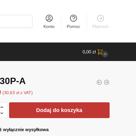
Konto
Pomoc
Płatność
0,00
zł
0
30P-A
ł
(
30,63
zł
z VAT)
Dodaj do koszyka
-
ż wyłącznie wysyłkowa