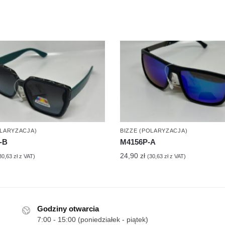
OLARYZACJA)
BIZZE (POLARYZACJA)
-B
M4156P-A
24,90
zł
30,63
zł
z VAT)
(
30,63
zł
z VAT)
Godziny otwarcia
7:00 - 15:00 (poniedziałek - piątek)