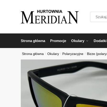
Przejdź
Przejdź
do
do
Szukaj...
nawigacji
treści
Strona główna
Promocje
Okulary
Dodatki
Strona główna
/
Okulary
/
Polaryzacyjne
/
Bizze (polary