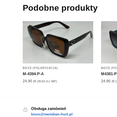
Podobne produkty
BIZZE (POLARYZACJA)
BIZZE (P
M-4394-P-A
M4381-P
24,90
zł
24,90
zł
(
30,63
zł
z VAT)
(
Obsługa zamówień
biuro@meridian-hurt.pl