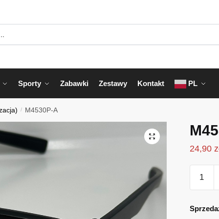
Sporty
Zabawki
Zestawy
Kontakt
PL
zacja)
/
M4530P-A
M45
24,90
z
ilość
M4530P
A
Sprzeda